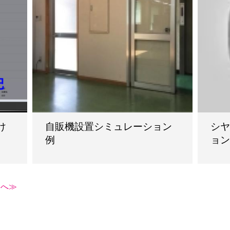
け
自販機設置シミュレーション
シ
例
ョ
ジへ≫