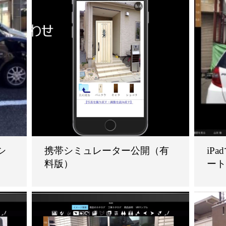
シ
携帯シミュレーター公開（有
iP
料版）
ー