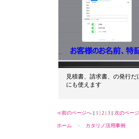
見積書、請求書、の発行だ
にも使えます
≪前のページへ
||
1
|
2
|
3
||
次のペー
ホーム
カタリノ活用事例