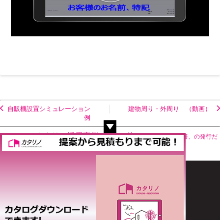
自販機設置シミュレーション
建物周り・外周り （動画）
例
ホーム
カタリノ活用事例
その他
見積書、請求書、の発行だ
けにも使えます