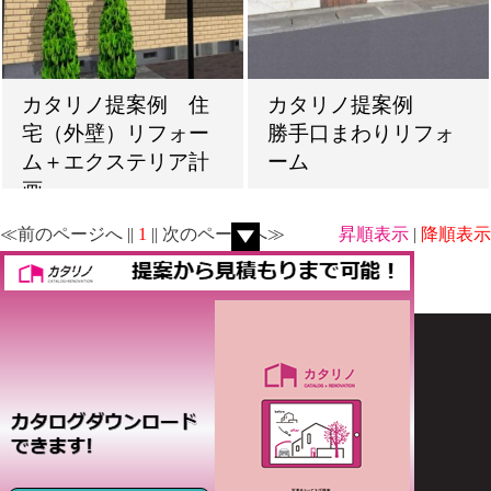
カタリノ提案例 住
カタリノ提案例
宅（外壁）リフォー
勝手口まわりリフォ
ム＋エクステリア計
ーム
画
≪前のページへ ||
1
|| 次のページへ≫
昇順表示
|
降順表示
ホーム
カタリノ活用事例
エクステリア・造園
Copyright | オーセブン株式会社