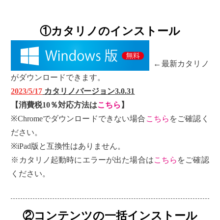
①カタリノのインストール
←最新カタリノ
がダウンロードできます。
2023/5/17
カタリノバージョン3.0.31
【消費税10％対応方法は
こちら
】
※Chromeでダウンロードできない場合
こちら
をご確認く
ださい。
※iPad版と互換性はありません。
※カタリノ起動時にエラーが出た場合は
こちら
をご確認
ください。
②コンテンツの一括インストール