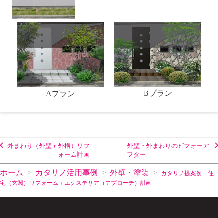
Bプラン
Aプラン
外まわり（外壁＋外構）リフ
外壁・外まわりのビフォーア
ォーム計画
フター
ホーム
カタリノ活用事例
外壁・塗装
カタリノ提案例 住
宅（玄関）リフォーム＋エクステリア（アプローチ）計画